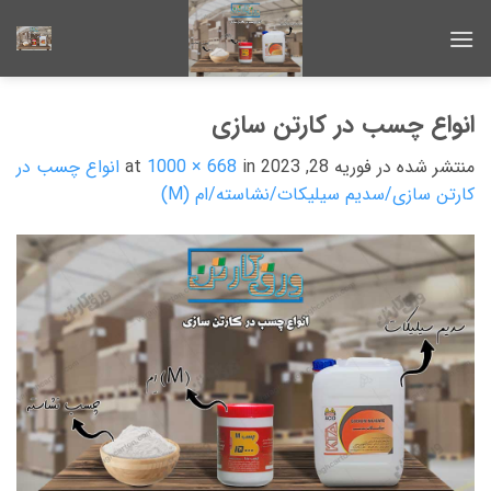
Ski
t
conten
انواع چسب در کارتن سازی
منتشر شده در
فوریه 28, 2023
at
in
1000 × 668
انواع چسب در
کارتن سازی/سدیم سیلیکات/نشاسته/ام (M)