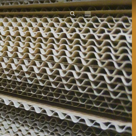
Ski
t
conten