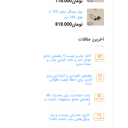
تومان
716.000
رول سینگل عرض 160 با
طول 100 متر
تومان
818.000
آخرین مقالات
کاغذ تحریر چیست؟ راهنمای جامع
02
دسامبر
انواع، آمار و نکات کلیدی چاپ و
بسته بندی
هیچ
دیدگاهی
برای
ثبت
راهنمای نگهداری و انبارداری ورق
21
کاغذ
نشده
اکتبر
کارتن برای حفظ کیفیت طولانی
تحریر
مدت
چیست؟
راهنمای
هیچ
جامع
انواع،
دیدگاهی
برای
ثبت
آمار
پالت استاندارد برای صادرات کالا:
02
راهنمای
و
نشده
سپتامبر
راهنمای جامع محصولات خشک و
نگهداری
نکات
و
تر
کلیدی
انبارداری
چاپ
ورق
هیچ
و
کارتن
دیدگاهی
بسته
برای
برای
ثبت
بندی
کارتن صادراتی چیست و چه
13
پالت
حفظ
نشده
آگوست
ویژگی‌هایی باید داشته باشد؟
استاندارد
کیفیت
برای
طولانی
هیچ
صادرات
مدت
دیدگاهی
کالا: